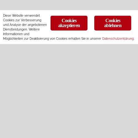
Diese Website verwendet
Cookies
Cookies
Cookies zur Verbesserung
und Analyse der angebotenen
akzeptieren
ablehnen
Dienstleistungen. Weitere
Informationen und
Möglichkeiten zur Deaktivierung von Cookies erhalten Sie in unserer
Datenschutzerklärung
.