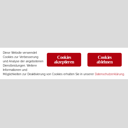
Diese Website verwendet
Cookies
Cookies
Cookies zur Verbesserung
und Analyse der angebotenen
akzeptieren
ablehnen
Dienstleistungen. Weitere
Informationen und
Möglichkeiten zur Deaktivierung von Cookies erhalten Sie in unserer
Datenschutzerklärung
.