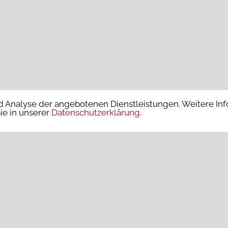
 Analyse der angebotenen Dienstleistungen. Weitere In
ie in unserer
Datenschutzerklärung
.
te Beiträge
Neueste Kommentare
um Corona-Virus und unsere
1)